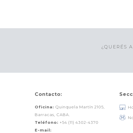
¿QUERÉS A
Contacto:
Secc
Oficina:
Quinquela Martín 2105,
H
Barracas, CABA.
No
Teléfono:
+54 (11) 4302-4370
E-mail: