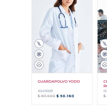
GUARDAPOLVO YODO
C
R
F
IGU0023
I
$ 83.600
$ 50.160
$