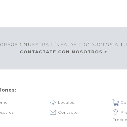
GREGAR NUESTRA LÍNEA DE PRODUCTOS A T
CONTACTATE CON NOSOTROS >
iones:
ome
Locales
Ca
sotros
Contacto
Pr
Frecue