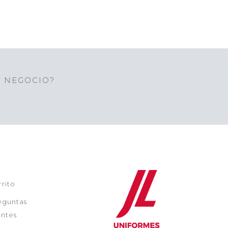
U NEGOCIO?
rrito
eguntas
ntes