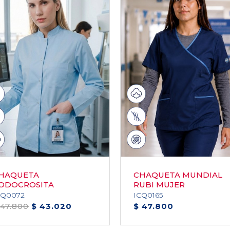
HAQUETA
CHAQUETA MUNDIAL
ODOCROSITA
RUBI MUJER
EMENINA
CQ0072
ICQ0165
 47.800
$ 43.020
$ 47.800