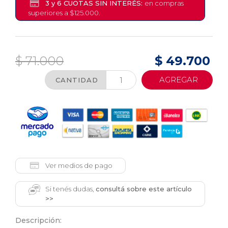
3 y 6 CUOTAS SIN INTERÉS:
en compras
superiores a $125.000.
$ 71.000
$ 49.700
AGREGAR
CANTIDAD
Ver medios de pago
Si tenés dudas,
consultá sobre este artículo
>>
Descripción: