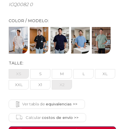
ICQ0082 0
COLOR / MODELO:
TALLE:
XS
S
M
L
XL
XXL
X1
X2
Ver tabla de
equivalencias >>
Calcular
costos de envío >>