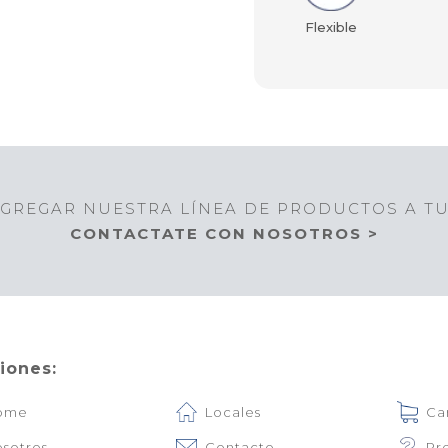
Flexible
GREGAR NUESTRA LÍNEA DE PRODUCTOS A T
CONTACTATE CON NOSOTROS >
iones:
ome
Locales
Ca
sotros
Contacto
Pr