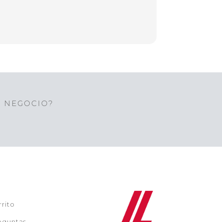
U NEGOCIO?
rrito
eguntas