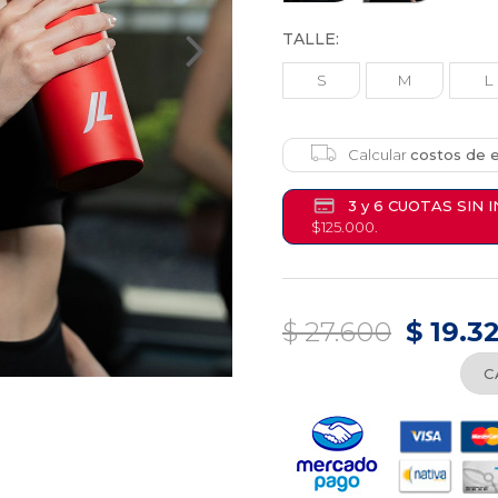
TALLE:
S
M
L
Calcular
costos de e
3 y 6 CUOTAS SIN 
$125.000.
$ 27.600
$ 19.3
C