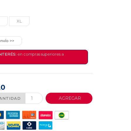
XL
nvío >>
INTERÉS:
en compras superiores a
20
AGREGAR
ANTIDAD