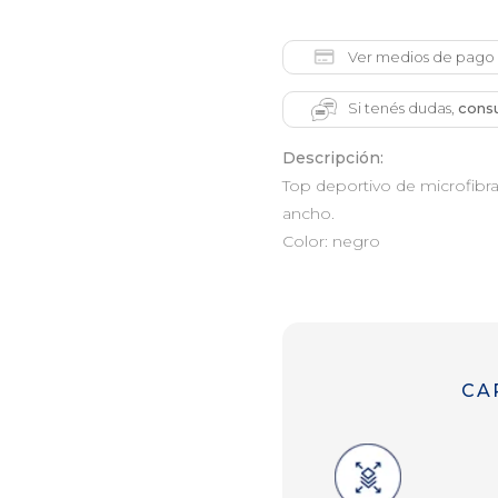
Ver medios de pago
Si tenés dudas,
consu
Descripción:
Top deportivo de microfibr
ancho.
Color: negro
CA