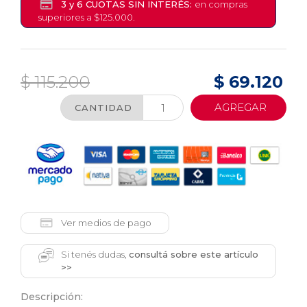
3 y 6 CUOTAS SIN INTERÉS:
en compras
superiores a $125.000.
$ 115.200
$ 69.120
AGREGAR
CANTIDAD
Ver medios de pago
Si tenés dudas,
consultá sobre este artículo
>>
Descripción: