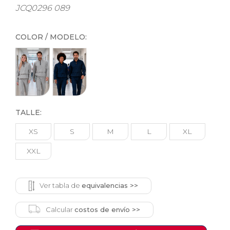
JCQ0296 089
COLOR / MODELO:
TALLE:
XS
S
M
L
XL
XXL
Ver tabla de
equivalencias >>
Calcular
costos de envío >>